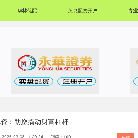
华林优配
免息配资开户
专业
配资：助您撬动财富杠杆
026-03-03 11:29:24
阅读：100
配资